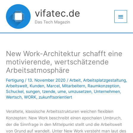
Zum
Haup
Inhalt
vifatec.de
springen
Das Tech Magazin
New Work-Architektur schafft eine
motivierende, wertschätzende
Arbeitsatmosphäre
Fertigung
/
13. November 2020
/
Arbeit
,
Arbeitsplatzgestaltung
,
Arbeitswelt
,
Kunden
,
Marcel
,
Mitarbeitern
,
Raumkonzeption
,
Schuckel
,
sungen
,
tzende
,
ume
,
umzusetzen
,
Unternehmen
,
Wertsch
,
WORK
,
zukunftsorientiert
Veraltete, klassische Arbeitsstrukturen weichen flexiblen
Konzepten: New Work beschreibt einen epochalen Umbruch,
der die Sinnfrage in den Mittelpunkt stellt und die Arbeitswelt
von Grund auf wandelt. Unter New Work versteht man laut des