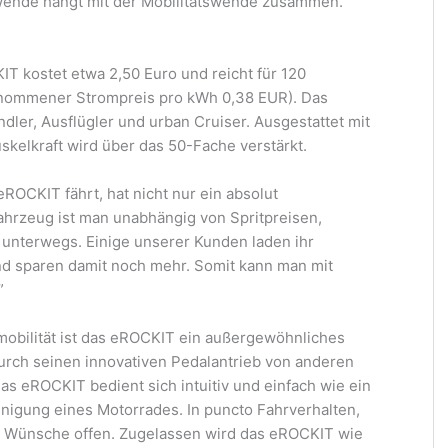
ewende hängt mit der Mobilitätswende zusammen.
IT kostet etwa 2,50 Euro und reicht für 120
genommener Strompreis pro kWh 0,38 EUR). Das
dler, Ausflügler und urban Cruiser. Ausgestattet mit
kelkraft wird über das 50-Fache verstärkt.
OCKIT fährt, hat nicht nur ein absolut
ahrzeug ist man unabhängig von Spritpreisen,
 unterwegs. Einige unserer Kunden laden ihr
nd sparen damit noch mehr. Somit kann man mit
”
obilität ist das eROCKIT ein außergewöhnliches
 durch seinen innovativen Pedalantrieb von anderen
s eROCKIT bedient sich intuitiv und einfach wie ein
unigung eines Motorrades. In puncto Fahrverhalten,
ine Wünsche offen. Zugelassen wird das eROCKIT wie