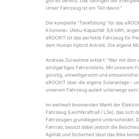
gibt es bereits. Das Gelingen der Energi
Unser Fahrzeug ist ein Teil davon.”
Die komplette “Tankfüllung” für das eROCK
Kilometer. (Akku-Kapazität: 6,6 kWh, an
eROCKIT ist das perfekte Fahrzeug für Pen
dem Human Hybrid Antrieb. Die eigene Mus
Andreas Zurwehme erklärt: “Wer mit dem eR
einzigartiges Fahrerlebnis. Mit unserem F
günstig, umweltgerecht und emissionsfrei
eROCKIT über die eigene Solaranlage – u
unserem Fahrzeug autark unterwegs sein.
Im weltweit boomenden Markt der Elektrom
Fahrzeug (Leichtkraftrad / L3e), das sich
Fahrzeugen grundlegend unterscheidet. Da
Fahrrad, besitzt dabei jedoch die Beschle
Agilität und Sicherheit lässt das Bike ke