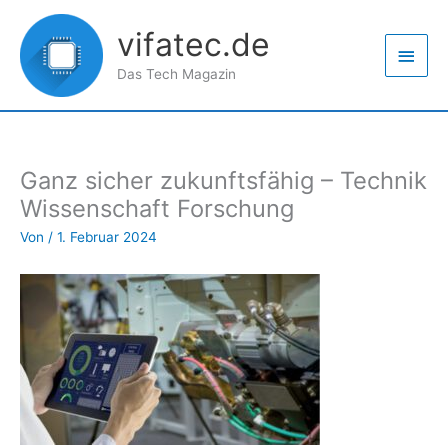
Zum
Haup
Inhalt
vifatec.de
springen
Das Tech Magazin
Ganz sicher zukunftsfähig – Technik
Wissenschaft Forschung
Von
/
1. Februar 2024