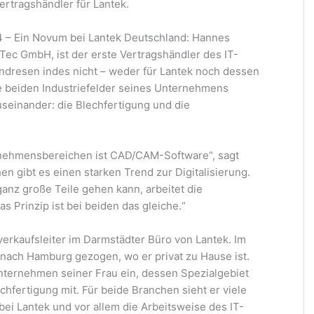
ertragshändler für Lantek.
24 – Ein Novum bei Lantek Deutschland: Hannes
Tec GmbH, ist der erste Vertragshändler des IT-
Andresen indes nicht – weder für Lantek noch dessen
 beiden Industriefelder seines Unternehmens
auseinander: die Blechfertigung und die
rnehmensbereichen ist CAD/CAM-Software“, sagt
 gibt es einen starken Trend zur Digitalisierung.
anz große Teile gehen kann, arbeitet die
s Prinzip ist bei beiden das gleiche.“
erkaufsleiter im Darmstädter Büro von Lantek. Im
 nach Hamburg gezogen, wo er privat zu Hause ist.
unternehmen seiner Frau ein, dessen Spezialgebiet
echfertigung mit. Für beide Branchen sieht er viele
bei Lantek und vor allem die Arbeitsweise des IT-