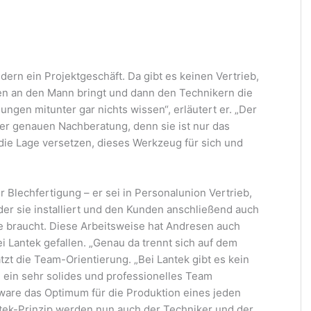
dern ein Projektgeschäft. Da gibt es keinen Vertrieb,
en an den Mann bringt und dann den Technikern die
ungen mitunter gar nichts wissen“, erläutert er. „Der
 der genauen Nachberatung, denn sie ist nur das
ie Lage versetzen, dieses Werkzeug für sich und
r Blechfertigung – er sei in Personalunion Vertrieb,
 der sie installiert und den Kunden anschließend auch
 sie braucht. Diese Arbeitsweise hat Andresen auch
ei Lantek gefallen. „Genau da trennt sich auf dem
zt die Team-Orientierung. „Bei Lantek gibt es kein
e ein sehr solides und professionelles Team
ftware das Optimum für die Produktion eines jeden
ek-Prinzip werden nun auch der Techniker und der