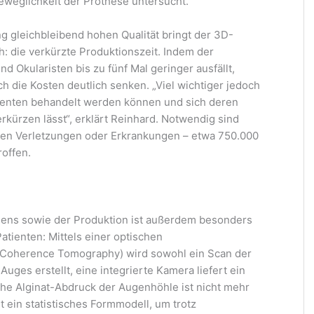
Beweglichkeit der Prothese untersucht.
g gleichbleibend hohen Qualität bringt der 3D-
h: die verkürzte Produktionszeit. Indem der
nd Okularisten bis zu fünf Mal geringer ausfällt,
ch die Kosten deutlich senken. „Viel wichtiger jedoch
tienten behandelt werden können und sich deren
rkürzen lässt“, erklärt Reinhard. Notwendig sind
en Verletzungen oder Erkrankungen – etwa 750.000
offen.
sens sowie der Produktion ist außerdem besonders
atienten: Mittels einer optischen
 Coherence Tomography) wird sowohl ein Scan der
ges erstellt, eine integrierte Kamera liefert ein
liche Alginat-Abdruck der Augenhöhle ist nicht mehr
 ein statistisches Formmodell, um trotz