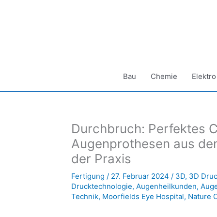
Zum
Inhalt
springen
Bau
Chemie
Elektro
Durchbruch: Perfektes 
Augenprothesen aus de
der Praxis
Fertigung
/
27. Februar 2024
/
3D
,
3D Druc
Drucktechnologie
,
Augenheilkunden
,
Auge
Technik
,
Moorfields Eye Hospital
,
Nature 