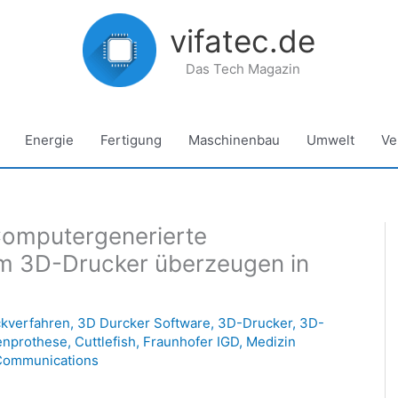
vifatec.de
Das Tech Magazin
Energie
Fertigung
Maschinenbau
Umwelt
Ve
Computergenerierte
m 3D-Drucker überzeugen in
kverfahren
,
3D Durcker Software
,
3D-Drucker
,
3D-
nprothese
,
Cuttlefish
,
Fraunhofer IGD
,
Medizin
Communications