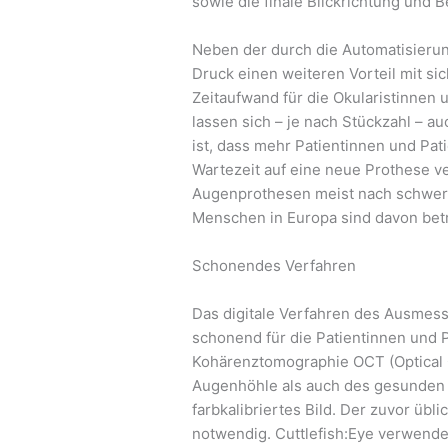
sowie die finale Blickrichtung und 
Neben der durch die Automatisierun
Druck einen weiteren Vorteil mit sic
Zeitaufwand für die Okularistinnen u
lassen sich – je nach Stückzahl – au
ist, dass mehr Patientinnen und Pa
Wartezeit auf eine neue Prothese ve
Augenprothesen meist nach schwer
Menschen in Europa sind davon betr
Schonendes Verfahren
Das digitale Verfahren des Ausmes
schonend für die Patientinnen und P
Kohärenztomographie OCT (Optical
Augenhöhle als auch des gesunden Au
farbkalibriertes Bild. Der zuvor üb
notwendig. Cuttlefish:Eye verwendet