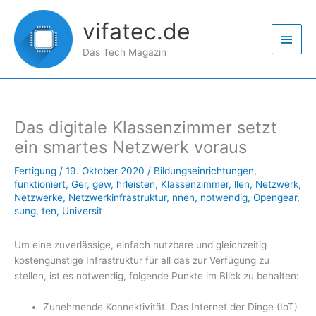
Zum
Haup
Inhalt
vifatec.de
springen
Das Tech Magazin
Das digitale Klassenzimmer setzt
ein smartes Netzwerk voraus
Fertigung
/
19. Oktober 2020
/
Bildungseinrichtungen
,
funktioniert
,
Ger
,
gew
,
hrleisten
,
Klassenzimmer
,
llen
,
Netzwerk
,
Netzwerke
,
Netzwerkinfrastruktur
,
nnen
,
notwendig
,
Opengear
,
sung
,
ten
,
Universit
Um eine zuverlässige, einfach nutzbare und gleichzeitig
kostengünstige Infrastruktur für all das zur Verfügung zu
stellen, ist es notwendig, folgende Punkte im Blick zu behalten:
Zunehmende Konnektivität. Das Internet der Dinge (IoT)