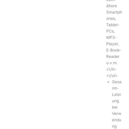
ältere
Smartph
ones,
Tablet-
PCs,
MP3-
Player,
E-Book-
Reader
u.v.m.
<\/li>
<\/ul>
Gesa
mt-
Leist
ung
bei
Verw
endu
ng