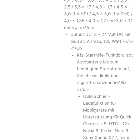
2,5 / 5,5 x 1,7 / 4,8 x 1,7 / 4,5 x
3,0 (für HP) / 4,5 x 3,0 (für Dell) /
4,0 x 1,35 / 4,0 x 1,7 und 3,0 x 1,1
mm<\/li><\/ul>
Output DC: 3 – 24 Volt DC mit
bis zu 5 A (max. 120 Watt)<\/li>
<\/ul>
Kfz-Starthilfe-Funktion: lädt
Autobatterie bis zum
benötigten Startstrom auf,
Anschluss direkt über
Zigarettenanzünder<\/li>
<\/ul>
USB-Schnell-
Ladefunktion für
Mobilgeräte mit
Unterstützung für Quick
Charge, z.B. HTC U12+,
Nokia 9, Redmi Note 9,
Sony Xperia XZ2, u.v.m.