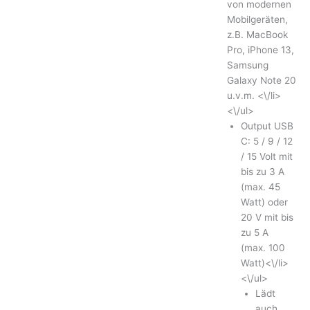
von modernen
Mobilgeräten,
z.B. MacBook
Pro, iPhone 13,
Samsung
Galaxy Note 20
u.v.m. <\/li>
<\/ul>
Output USB
C: 5 / 9 / 12
/ 15 Volt mit
bis zu 3 A
(max. 45
Watt) oder
20 V mit bis
zu 5 A
(max. 100
Watt)<\/li>
<\/ul>
Lädt
auch