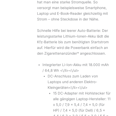
hat man eine starke Stromquelle. So
versorgt man beispielsweise Smartphone,
Laptop und E-Book-Reader gleichzeitig mit
Strom – ohne Steckdose in der Nähe.
Schnelle Hilfe bei leerer Auto-Batterie: Der
leistungsstarke Lithium-Ionen-Akku lädt die
Kfz-Batterie bis zum benötigten Startstrom
auf. Hierfür wird die Powerbank einfach an
den Zigarettenanzünder* angeschlossen.
Integrierter Li-Ion-Akku mit 18.000 mAh
/ 64,8 Wh <\/li><\/ul>
DC-Anschluss zum Laden von
Laptops und anderen Elektro-
Kleingeräten<\/li><\/ul>
15 DC-Adapter mit Hohlstecker für
alle gängigen Laptop-Hersteller: 11
x 5,0 / 7,9 x 5,4 / 7,4 x 5,0 (für
HP) / 7,4 x 5,0 (für Dell) / 6,5 x
4,4 / 6,3 x 3,0 / 5,5 x 3,0 / 5,5 x