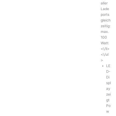
aller
Lade
ports
gleich
zeitig:
max.
100
Watt
<\/li>
<\/ul
>
LE
D-
Di
spl
ay
zei
gt
Po
w