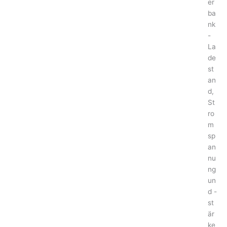
er
ba
nk
-
La
de
st
an
d,
St
ro
m
sp
an
nu
ng
un
d -
st
är
ke