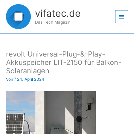
Zum
Haup
Inhalt
vifatec.de
springen
Das Tech Magazin
revolt Universal-Plug-&-Play-
Akkuspeicher LIT-2150 für Balkon-
Solaranlagen
Von
/
24. April 2024