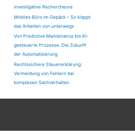
investigative Rechercheure
Mobiles Büro im Gepäck – So klappt
das Arbeiten von unterwegs
Von Predictive Maintenance bis KI-
gesteuerte Prozesse: Die Zukunft
der Automatisierung
Rechtssichere Steuererklärung:
Vermeidung von Fehlern bei
komplexen Sachverhalten