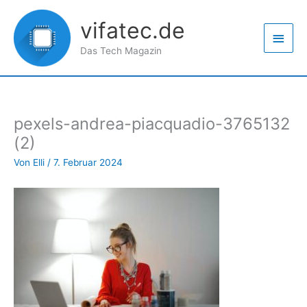
Zum
Haup
Inhalt
vifatec.de
springen
Das Tech Magazin
pexels-andrea-piacquadio-3765132
(2)
Von
Elli
/
7. Februar 2024