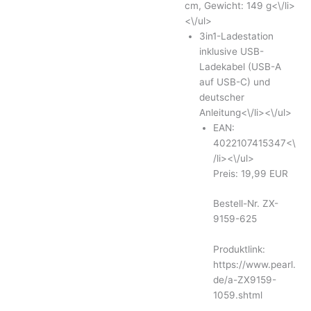
cm, Gewicht: 149 g<\/li>
<\/ul>
3in1-Ladestation
inklusive USB-
Ladekabel (USB-A
auf USB-C) und
deutscher
Anleitung<\/li><\/ul>
EAN:
4022107415347<\
/li><\/ul>
Preis: 19,99 EUR
Bestell-Nr. ZX-
9159-625
Produktlink:
https://www.pearl.
de/a-ZX9159-
1059.shtml