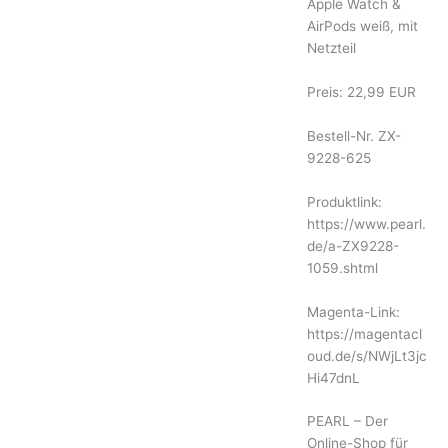
Apple Watch &
AirPods weiß, mit
Netzteil
Preis: 22,99 EUR
Bestell-Nr. ZX-
9228-625
Produktlink:
https://www.pearl.
de/a-ZX9228-
1059.shtml
Magenta-Link:
https://magentacl
oud.de/s/NWjLt3jc
Hi47dnL
PEARL – Der
Online-Shop für