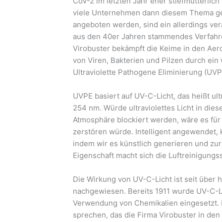
CoV-2 im letzten Jahr eher stiefmütterlic
viele Unternehmen dann diesem Thema ge
angeboten werden, sind ein allerdings ve
aus den 40er Jahren stammendes Verfahr
Virobuster bekämpft die Keime in den Aeros
von Viren, Bakterien und Pilzen durch ei
Ultraviolette Pathogene Eliminierung (UVP
UVPE basiert auf UV-C-Licht, das heißt ult
254 nm. Würde ultraviolettes Licht in die
Atmosphäre blockiert werden, wäre es für
zerstören würde. Intelligent angewendet,
indem wir es künstlich generieren und zu
Eigenschaft macht sich die Luftreinigung
Die Wirkung von UV-C-Licht ist seit über 
nachgewiesen. Bereits 1911 wurde UV-C-L
Verwendung von Chemikalien eingesetzt. 
sprechen, das die Firma Virobuster in den