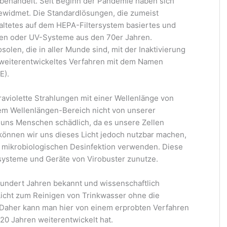
h behandelt. Seit Beginn der Pandemie haben sich
widmet. Die Standardlösungen, die zumeist
raltetes auf dem HEPA-Filtersystem basiertes und
en oder UV-Systeme aus den 70er Jahren.
olen, die in aller Munde sind, mit der Inaktivierung
n weiterentwickeltes Verfahren mit dem Namen
E).
raviolette Strahlungen mit einer Wellenlänge von
sem Wellenlängen-Bereich nicht von unserer
 uns Menschen schädlich, da es unsere Zellen
 können wir uns dieses Licht jedoch nutzbar machen,
r mikrobiologischen Desinfektion verwenden. Diese
ssysteme und Geräte von Virobuster zunutze.
hundert Jahren bekannt und wissenschaftlich
icht zum Reinigen von Trinkwasser ohne die
Daher kann man hier von einem erprobten Verfahren
 20 Jahren weiterentwickelt hat.