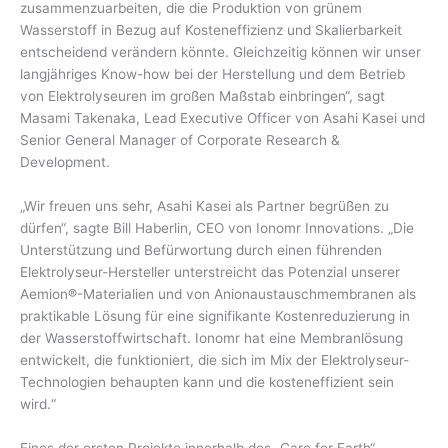
zusammenzuarbeiten, die die Produktion von grünem
Wasserstoff in Bezug auf Kosteneffizienz und Skalierbarkeit
entscheidend verändern könnte. Gleichzeitig können wir unser
langjähriges Know-how bei der Herstellung und dem Betrieb
von Elektrolyseuren im großen Maßstab einbringen“, sagt
Masami Takenaka, Lead Executive Officer von Asahi Kasei und
Senior General Manager of Corporate Research &
Development.
„Wir freuen uns sehr, Asahi Kasei als Partner begrüßen zu
dürfen“, sagte Bill Haberlin, CEO von Ionomr Innovations. „Die
Unterstützung und Befürwortung durch einen führenden
Elektrolyseur-Hersteller unterstreicht das Potenzial unserer
Aemion®-Materialien und von Anionaustauschmembranen als
praktikable Lösung für eine signifikante Kostenreduzierung in
der Wasserstoffwirtschaft. Ionomr hat eine Membranlösung
entwickelt, die funktioniert, die sich im Mix der Elektrolyseur-
Technologien behaupten kann und die kosteneffizient sein
wird.“
Eines der ersten Projekte innerhalb des „Care for Earth“-