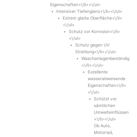
Eigenschaften<\/li><\/ul>
Intensiver Tiefenglanz<\/li><\/ul>
Extrem glatte Oberfläche<\/li>
<\/ul>
Schutz vor Korrosion<\/li>
<\/ul>
Schutz gegen UV
Strahlung<\/li><\/ul>
Waschanlagenbeständig
<\/li><\/ul>
Exzellente
wasserabweisende
Eigenschaften<\/li>
<\/ul>
Schützt vor
sämtlichen
Umwelteinflüssen
<\/li><\/ul>
Ob Auto,
Motorrad,