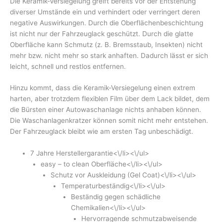
Die Keramik-Versiegelung greift bereits vor der Entstehung
diverser Umstände ein und verhindert oder verringert deren
negative Auswirkungen. Durch die Oberflächenbeschichtung
ist nicht nur der Fahrzeuglack geschützt. Durch die glatte
Oberfläche kann Schmutz (z. B. Bremsstaub, Insekten) nicht
mehr bzw. nicht mehr so stark anhaften. Dadurch lässt er sich
leicht, schnell und restlos entfernen.
Hinzu kommt, dass die Keramik-Versiegelung einen extrem
harten, aber trotzdem flexiblen Film über dem Lack bildet, dem
die Bürsten einer Autowaschanlage nichts anhaben können.
Die Waschanlagenkratzer können somit nicht mehr entstehen.
Der Fahrzeuglack bleibt wie am ersten Tag unbeschädigt.
7 Jahre Herstellergarantie<\/li><\/ul>
easy – to clean Oberfläche<\/li><\/ul>
Schutz vor Auskleidung (Gel Coat)<\/li><\/ul>
Temperaturbeständig<\/li><\/ul>
Beständig gegen schädliche
Chemikalien<\/li><\/ul>
Hervorragende schmutzabweisende