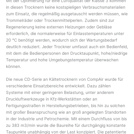
Mit der Optimierung für eine Luftqualität der Klasse 3 kommen
in diesen Trocknern keine kostspieligen Verbrauchsmaterialien
zum Einsatz, die regelmäßig ausgetauscht werden müssen, wie
Trommelräder oder Trockenmittelperlen. Zudem sind zur
Regenerierung keine externen Heizungen oder Gebläse
erforderlich, die normalerweise für Einlasstemperaturen unter
20 °C benötigt werden, wodurch sich der Wartungsbedarf
deutlich reduziert. Jeder Trockner umfasst auch ein Bedienfeld,
mit dem die Bedienpersonen den Drucktaupunkt, hohe/niedrige
Temperatur und hohe Umgebungstemperatur überwachen
können.
Die neue CD-Serie an Kältetrocknern von CompAir wurde für
verschiedene Einsatzbereiche entwickelt. Dazu zählen
Systeme mit einer geringeren Belastung, unter anderem
Druckluftwerkzeuge in Kfz-Werkstätten oder an
Fertigungsstraßen in Herstellungsbetrieben, bis hin zu solchen
mit großer Beanspruchung wie an groß angelegten Standorten
in der Industrie und Petrochemie. Mit einem Durchfluss von bis
zu 383 m3/min wurde die Baureihe für durchgängig konstante
Taupunkte unabhängig von der Last konzipiert. Die patentierte