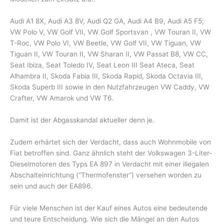
Audi A1 8X, Audi A3 8V, Audi Q2 GA, Audi A4 B9, Audi A5 F5;
VW Polo V, VW Golf VII, VW Golf Sportsvan , VW Touran II, VW
T-Roc, VW Polo VI, VW Beetle, VW Golf VII, VW Tiguan, VW
Tiguan II, VW Touran II, VW Sharan II, VW Passat B8, VW CC,
Seat Ibiza, Seat Toledo IV, Seat Leon III Seat Ateca, Seat
Alhambra II, Skoda Fabia III, Skoda Rapid, Skoda Octavia III,
Skoda Superb III sowie in den Nutzfahrzeugen VW Caddy, VW
Crafter, VW Amarok und VW T6.
Damit ist der Abgasskandal aktueller denn je.
Zudem erhärtet sich der Verdacht, dass auch Wohnmobile von
Fiat betroffen sind. Ganz ähnlich steht der Volkswagen 3-Liter-
Dieselmotoren des Typs EA 897 in Verdacht mit einer illegalen
Abschalteinrichtung (“Thermofenster”) versehen worden zu
sein und auch der EA896.
Für viele Menschen ist der Kauf eines Autos eine bedeutende
und teure Entscheidung. Wie sich die Mängel an den Autos