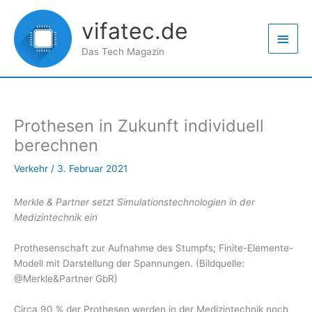
Zum
Haup
Inhalt
vifatec.de
springen
Das Tech Magazin
Prothesen in Zukunft individuell
berechnen
Verkehr
/
3. Februar 2021
Merkle & Partner setzt Simulationstechnologien in der
Medizintechnik ein
Prothesenschaft zur Aufnahme des Stumpfs; Finite-Elemente-
Modell mit Darstellung der Spannungen. (Bildquelle:
@Merkle&Partner GbR)
Circa 90 % der Prothesen werden in der Medizintechnik noch