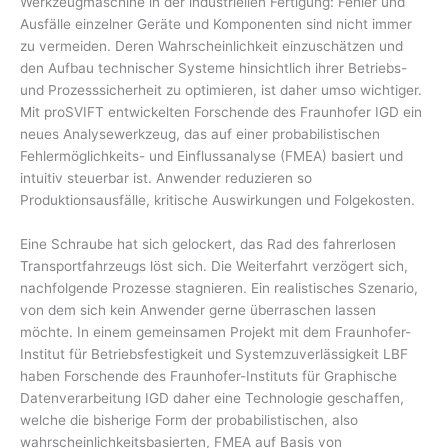
Werkzeugmaschine in der industriellen Fertigung: Fehler und
Ausfälle einzelner Geräte und Komponenten sind nicht immer
zu vermeiden. Deren Wahrscheinlichkeit einzuschätzen und
den Aufbau technischer Systeme hinsichtlich ihrer Betriebs-
und Prozesssicherheit zu optimieren, ist daher umso wichtiger.
Mit proSVIFT entwickelten Forschende des Fraunhofer IGD ein
neues Analysewerkzeug, das auf einer probabilistischen
Fehlermöglichkeits- und Einflussanalyse (FMEA) basiert und
intuitiv steuerbar ist. Anwender reduzieren so
Produktionsausfälle, kritische Auswirkungen und Folgekosten.
Eine Schraube hat sich gelockert, das Rad des fahrerlosen
Transportfahrzeugs löst sich. Die Weiterfahrt verzögert sich,
nachfolgende Prozesse stagnieren. Ein realistisches Szenario,
von dem sich kein Anwender gerne überraschen lassen
möchte. In einem gemeinsamen Projekt mit dem Fraunhofer-
Institut für Betriebsfestigkeit und Systemzuverlässigkeit LBF
haben Forschende des Fraunhofer-Instituts für Graphische
Datenverarbeitung IGD daher eine Technologie geschaffen,
welche die bisherige Form der probabilistischen, also
wahrscheinlichkeitsbasierten, FMEA auf Basis von