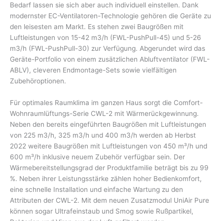
Bedarf lassen sie sich aber auch individuell einstellen. Dank
modernster EC-Ventilatoren-Technologie gehören die Geräte zu
den leisesten am Markt. Es stehen zwei Baugrößen mit
Luftleistungen von 15-42 m3/h (FWL-PushPull-45) und 5-26
m3/h (FWL-PushPull-30) zur Verfügung. Abgerundet wird das
Geräte-Portfolio von einem zusätzlichen Abluftventilator (FWL-
ABLV), cleveren Endmontage-Sets sowie vielfältigen
Zubehöroptionen.
Für optimales Raumklima im ganzen Haus sorgt die Comfort-
Wohnraumlüftungs-Serie CWL-2 mit Wärmerückgewinnung.
Neben den bereits eingeführten Baugrößen mit Luftleistungen
von 225 m3/h, 325 m3/h und 400 m3/h werden ab Herbst
2022 weitere Baugrößen mit Luftleistungen von 450 m³/h und
600 m³/h inklusive neuem Zubehör verfügbar sein. Der
Wärmebereitstellungsgrad der Produktfamilie beträgt bis zu 99
%. Neben ihrer Leistungsstärke zählen hoher Bedienkomfort,
eine schnelle Installation und einfache Wartung zu den
Attributen der CWL-2. Mit dem neuen Zusatzmodul UniAir Pure
können sogar Ultrafeinstaub und Smog sowie Rußpartikel,