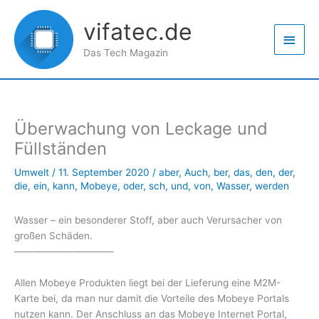
Zum
Haup
Inhalt
vifatec.de
springen
Das Tech Magazin
Überwachung von Leckage und
Füllständen
Umwelt
/
11. September 2020
/
aber
,
Auch
,
ber
,
das
,
den
,
der
,
die
,
ein
,
kann
,
Mobeye
,
oder
,
sch
,
und
,
von
,
Wasser
,
werden
Wasser – ein besonderer Stoff, aber auch Verursacher von
großen Schäden.
——————————
Allen Mobeye Produkten liegt bei der Lieferung eine M2M-
Karte bei, da man nur damit die Vorteile des Mobeye Portals
nutzen kann. Der Anschluss an das Mobeye Internet Portal,