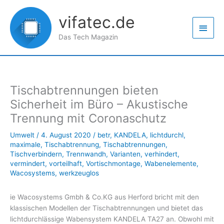
Zum
Haup
Inhalt
vifatec.de
springen
Das Tech Magazin
Tischabtrennungen bieten
Sicherheit im Büro – Akustische
Trennung mit Coronaschutz
Umwelt
/
4. August 2020
/
betr
,
KANDELA
,
lichtdurchl
,
maximale
,
Tischabtrennung
,
Tischabtrennungen
,
Tischverbindern
,
Trennwandh
,
Varianten
,
verhindert
,
vermindert
,
vorteilhaft
,
Vortischmontage
,
Wabenelemente
,
Wacosystems
,
werkzeuglos
ie Wacosystems Gmbh & Co.KG aus Herford bricht mit den
klassischen Modellen der Tischabtrennungen und bietet das
lichtdurchlässige Wabensystem KANDELA TA27 an. Obwohl mit