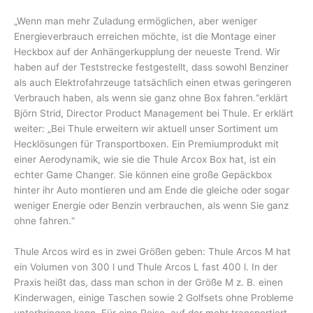
„Wenn man mehr Zuladung ermöglichen, aber weniger
Energieverbrauch erreichen möchte, ist die Montage einer
Heckbox auf der Anhängerkupplung der neueste Trend. Wir
haben auf der Teststrecke festgestellt, dass sowohl Benziner
als auch Elektrofahrzeuge tatsächlich einen etwas geringeren
Verbrauch haben, als wenn sie ganz ohne Box fahren.“erklärt
Björn Strid, Director Product Management bei Thule. Er erklärt
weiter: „Bei Thule erweitern wir aktuell unser Sortiment um
Hecklösungen für Transportboxen. Ein Premiumprodukt mit
einer Aerodynamik, wie sie die Thule Arcox Box hat, ist ein
echter Game Changer. Sie können eine große Gepäckbox
hinter ihr Auto montieren und am Ende die gleiche oder sogar
weniger Energie oder Benzin verbrauchen, als wenn Sie ganz
ohne fahren.“
Thule Arcos wird es in zwei Größen geben: Thule Arcos M hat
ein Volumen von 300 l und Thule Arcos L fast 400 l. In der
Praxis heißt das, dass man schon in der Größe M z. B. einen
Kinderwagen, einige Taschen sowie 2 Golfsets ohne Probleme
unterbringen kann. Für eine Reise, auf der mehr transportiert