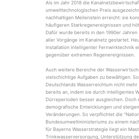
Als im Jahr 2018 die Kanalnetzbewirtscha
umwelttechnologischen Preis ausgezeichn
nachhaltigen Meilenstein erreicht: sie ko
häufigeren Starkregenereignissen und h
Dafür wurde bereits in den 1990er Jahre
aller Vorgänge im Kanalnetz gestartet. He
Installation intelligenter Fernwirktechnik 
gegenüber extremen Regenereignissen.
Auch weitere Bereiche der Wasserwirtscha
vielschichtige Aufgaben zu bewältigen. S
Deutschlands Wasserreichtum nicht mehr se
bereits an, indem sie durch intelligente
Dürreperioden besser ausgleichen. Doch 
demografische Entwicklungen und steige
Veränderungen. So verpflichtet die “Natio
Bundesumweltministeriums zu einem nach
für Bayerns Wasserstrategie liegt ein Maste
Trinkwasserversorgung, Unterstützung de