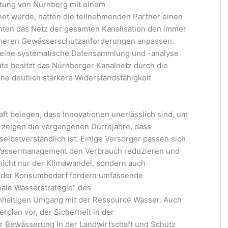
ftung von Nürnberg mit einem
et wurde, hatten die teilnehmenden Partner einen
nnten das Netz der gesamten Kanalisation den immer
öheren Gewässerschutzanforderungen anpassen.
n eine systematische Datensammlung und -analyse
ute besitzt das Nürnberger Kanalnetz durch die
eine deutlich stärkere Widerstandsfähigkeit
ft belegen, dass Innovationen unerlässlich sind, um
o zeigen die vergangenen Dürrejahre, dass
lbstverständlich ist. Einige Versorger passen sich
s Wassermanagement den Verbrauch reduzieren und
nicht nur der Klimawandel, sondern auch
nder Konsumbedarf fordern umfassende
nale Wasserstrategie” des
haltigen Umgang mit der Ressource Wasser. Auch
rplan vor, der Sicherheit in der
r Bewässerung in der Landwirtschaft und Schutz