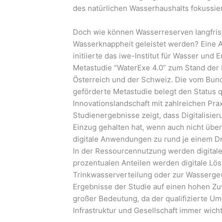
des natürlichen Wasserhaushalts fokussier
Doch wie können Wasserreserven langfris
Wasserknappheit geleistet werden? Eine An
initiierte das iwe-Institut für Wasser un
Metastudie “WaterExe 4.0” zum Stand der D
Österreich und der Schweiz. Die vom Bun
geförderte Metastudie belegt den Status
Innovationslandschaft mit zahlreichen Prax
Studienergebnisse zeigt, dass Digitalisie
Einzug gehalten hat, wenn auch nicht übera
digitale Anwendungen zu rund je einem Dri
In der Ressourcennutzung werden digitale
prozentualen Anteilen werden digitale Lö
Trinkwasserverteilung oder zur Wasserge
Ergebnisse der Studie auf einen hohen Zu
großer Bedeutung, da der qualifizierte U
Infrastruktur und Gesellschaft immer wicht