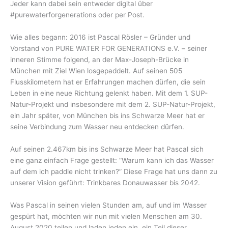
Jeder kann dabei sein entweder digital über
#purewaterforgenerations oder per Post.
Wie alles begann: 2016 ist Pascal Rösler – Gründer und
Vorstand von PURE WATER FOR GENERATIONS e.V. – seiner
inneren Stimme folgend, an der Max-Joseph-Brücke in
München mit Ziel Wien losgepaddelt. Auf seinen 505
Flusskilometern hat er Erfahrungen machen dürfen, die sein
Leben in eine neue Richtung gelenkt haben. Mit dem 1. SUP-
Natur-Projekt und insbesondere mit dem 2. SUP-Natur-Projekt,
ein Jahr später, von München bis ins Schwarze Meer hat er
seine Verbindung zum Wasser neu entdecken dürfen.
Auf seinen 2.467km bis ins Schwarze Meer hat Pascal sich
eine ganz einfach Frage gestellt: “Warum kann ich das Wasser
auf dem ich paddle nicht trinken?” Diese Frage hat uns dann zu
unserer Vision geführt: Trinkbares Donauwasser bis 2042.
Was Pascal in seinen vielen Stunden am, auf und im Wasser
gespürt hat, möchten wir nun mit vielen Menschen am 30.
August 2020 teilen und laden jeden ein, ein Teil dieser