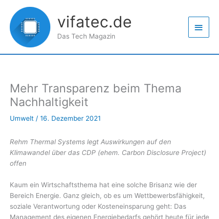
Zum
Haup
Inhalt
vifatec.de
springen
Das Tech Magazin
Mehr Transparenz beim Thema
Nachhaltigkeit
Umwelt
/
16. Dezember 2021
Rehm Thermal Systems legt Auswirkungen auf den
Klimawandel über das CDP (ehem. Carbon Disclosure Project)
offen
Kaum ein Wirtschaftsthema hat eine solche Brisanz wie der
Bereich Energie. Ganz gleich, ob es um Wettbewerbsfähigkeit,
soziale Verantwortung oder Kosteneinsparung geht: Das
Management des eigenen Energiebedarfs gehört heute für jede