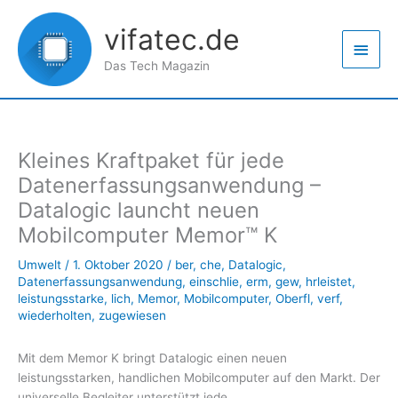
Zum
Haup
Inhalt
vifatec.de
springen
Das Tech Magazin
Kleines Kraftpaket für jede
Datenerfassungsanwendung –
Datalogic launcht neuen
Mobilcomputer Memor™ K
Umwelt
/
1. Oktober 2020
/
ber
,
che
,
Datalogic
,
Datenerfassungsanwendung
,
einschlie
,
erm
,
gew
,
hrleistet
,
leistungsstarke
,
lich
,
Memor
,
Mobilcomputer
,
Oberfl
,
verf
,
wiederholten
,
zugewiesen
Mit dem Memor K bringt Datalogic einen neuen
leistungsstarken, handlichen Mobilcomputer auf den Markt. Der
universelle Begleiter unterstützt jede