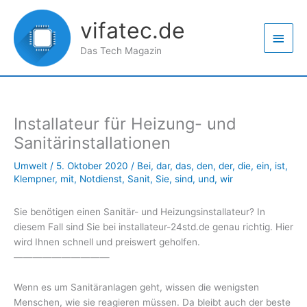
Zum
Haup
Inhalt
vifatec.de
springen
Das Tech Magazin
Installateur für Heizung- und
Sanitärinstallationen
Umwelt
/
5. Oktober 2020
/
Bei
,
dar
,
das
,
den
,
der
,
die
,
ein
,
ist
,
Klempner
,
mit
,
Notdienst
,
Sanit
,
Sie
,
sind
,
und
,
wir
Sie benötigen einen Sanitär- und Heizungsinstallateur? In
diesem Fall sind Sie bei installateur-24std.de genau richtig. Hier
wird Ihnen schnell und preiswert geholfen.
——————————
Wenn es um Sanitäranlagen geht, wissen die wenigsten
Menschen, wie sie reagieren müssen. Da bleibt auch der beste