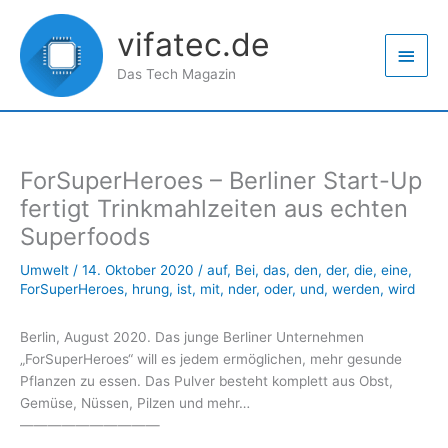
Zum
Haup
Inhalt
vifatec.de
springen
Das Tech Magazin
ForSuperHeroes – Berliner Start-Up
fertigt Trinkmahlzeiten aus echten
Superfoods
Umwelt
/
14. Oktober 2020
/
auf
,
Bei
,
das
,
den
,
der
,
die
,
eine
,
ForSuperHeroes
,
hrung
,
ist
,
mit
,
nder
,
oder
,
und
,
werden
,
wird
Berlin, August 2020. Das junge Berliner Unternehmen
„ForSuperHeroes“ will es jedem ermöglichen, mehr gesunde
Pflanzen zu essen. Das Pulver besteht komplett aus Obst,
Gemüse, Nüssen, Pilzen und mehr…
——————————