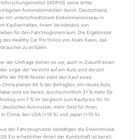
ktforschungsinstitut SKOPOS seine dritte
wichtigsten Automobilmärkten durch: Deutschland,
fer mit unterschiedlichem Einkommensniveau in
em Kaufverhalten, ihrem Verständnis von
rlieben für den Fahrzeuginnenraum. Die Ergebnisse
des Healthy Car Portfolios von Asahi Kasei, das
rbraucher zu erfüllen.
er der Umfrage ziehen es vor, auch in Zukunft einen
er sogar der Verzicht auf ein Auto sind derzeit
Hälfte der PKW-Nutzer zieht den Kauf eines
China planen 84 % der Befragten, ein neues Auto
abei sind sie bereit, durchschnittlich 31 % mehr für
nstieg von 7 % im Vergleich zum Kaufpreis für ihr
er deutschen Autonutzer, mehr Geld für ihren
in China, den USA (+19 %) und Japan (+10 %).
eue der Fahrzeugnutzer bestätigen die Erkenntnisse
: Ein erheblicher Anteil der Kundschaft ist bereit,