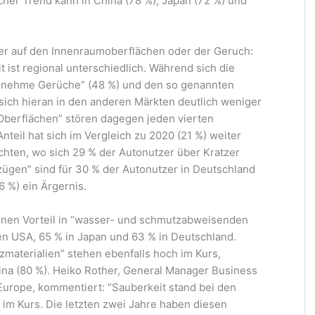
icher Trend kann in China (78 %), Japan (72 %) und
er auf den Innenraumoberflächen oder der Geruch:
 ist regional unterschiedlich. Während sich die
genehme Gerüche” (48 %) und den so genannten
ich hieran in den anderen Märkten deutlich weniger
n Oberflächen” stören dagegen jeden vierten
nteil hat sich im Vergleich zu 2020 (21 %) weiter
chten, wo sich 29 % der Autonutzer über Kratzer
zügen” sind für 30 % der Autonutzer in Deutschland
 %) ein Ärgernis.
 einen Vorteil in “wasser- und schmutzabweisenden
den USA, 65 % in Japan und 63 % in Deutschland.
materialien” stehen ebenfalls hoch im Kurs,
ina (80 %). Heiko Rother, General Manager Business
urope, kommentiert: “Sauberkeit stand bei den
im Kurs. Die letzten zwei Jahre haben diesen