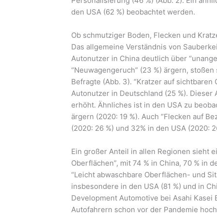
Personalisierung (46 %) (Abb. 2). Ein ähnl
den USA (62 %) beobachtet werden.
Ob schmutziger Boden, Flecken und Kratz
Das allgemeine Verständnis von Sauberkeit
Autonutzer in China deutlich über “unan
“Neuwagengeruch” (23 %) ärgern, stoßen s
Befragte (Abb. 3). “Kratzer auf sichtbare
Autonutzer in Deutschland (25 %). Dieser A
erhöht. Ähnliches ist in den USA zu beoba
ärgern (2020: 19 %). Auch “Flecken auf Be
(2020: 26 %) und 32% in den USA (2020: 26
Ein großer Anteil in allen Regionen sieht
Oberflächen”, mit 74 % in China, 70 % in 
“Leicht abwaschbare Oberflächen- und Sitz
insbesondere in den USA (81 %) und in Ch
Development Automotive bei Asahi Kasei E
Autofahrern schon vor der Pandemie hoch 