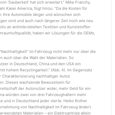
von ‘Sauberkeit’ hat sich erweitert.” Mike Franchy,
ahi Kasei America, fügt hinzu: “Da die Kosten für
r ihre Automobile länger und wünschen sich
nigen sind und auch nach längerer Zeit noch wie neu
io an antimikrobiellen Textilien und Kunststoffen
raumluftqualität, haben wir Lösungen für die OEMs,
Nachhaltigkeit” im Fahrzeug nicht mehr nur über die
rn auch über die Wahl der Materialien. So
utzer in Deutschland, China und den USA ein
mit hohem Recyclinganteil.” (Abb. 4). Im Gegensatz
r Charakterisierung nachhaltiger Autos
ten. Dieses wachsende Bewusstsein für
ereitschaft der Autonutzer wider, mehr Geld für ein
ina würden zwei von drei Fahrzeughaltern mehr
te und in Deutschland jeder vierte. Heiko Rother
Wahrnehmung von Nachhaltigkeit im Fahrzeug ändert
erwendeten Materialien – ein Elektroantrieb allein