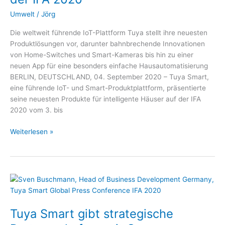
Smart
Home
Umwelt
/
Jörg
Produkte
Die weltweit führende IoT-Plattform Tuya stellt ihre neuesten
auf
Produktlösungen vor, darunter bahnbrechende Innovationen
der
von Home-Switches und Smart-Kameras bis hin zu einer
IFA
neuen App für eine besonders einfache Hausautomatisierung
2020
BERLIN, DEUTSCHLAND, 04. September 2020 – Tuya Smart,
eine führende IoT- und Smart-Produktplattform, präsentierte
seine neuesten Produkte für intelligente Häuser auf der IFA
2020 vom 3. bis
Weiterlesen »
Tuya
Smart
gibt
Tuya Smart gibt strategische
strategische
Partnerschaften