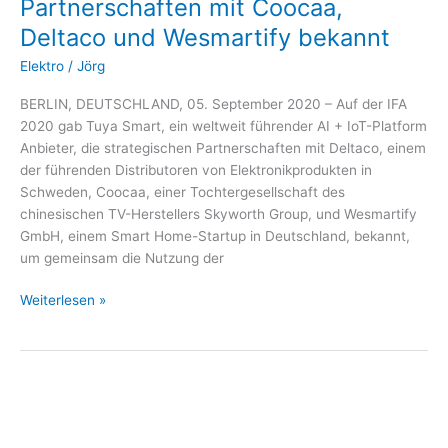
Partnerschaften mit Coocaa,
mit
Deltaco und Wesmartify bekannt
Coocaa,
Deltaco
Elektro
/
Jörg
und
BERLIN, DEUTSCHLAND, 05. September 2020 – Auf der IFA
Wesmartify
2020 gab Tuya Smart, ein weltweit führender AI + IoT-Platform
bekannt
Anbieter, die strategischen Partnerschaften mit Deltaco, einem
der führenden Distributoren von Elektronikprodukten in
Schweden, Coocaa, einer Tochtergesellschaft des
chinesischen TV-Herstellers Skyworth Group, und Wesmartify
GmbH, einem Smart Home-Startup in Deutschland, bekannt,
um gemeinsam die Nutzung der
Weiterlesen »