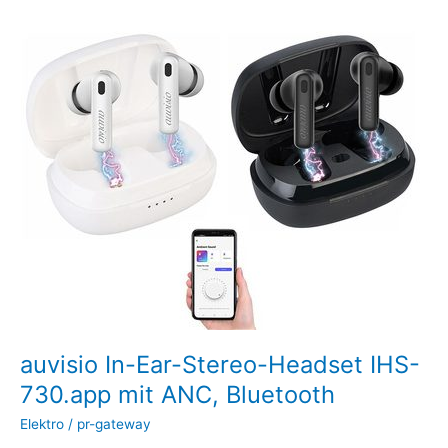
auvisio
In-
Ear-
Stereo-
Headset
IHS-
730.app
mit
ANC,
Bluetooth
auvisio In-Ear-Stereo-Headset IHS-
730.app mit ANC, Bluetooth
Elektro
/
pr-gateway