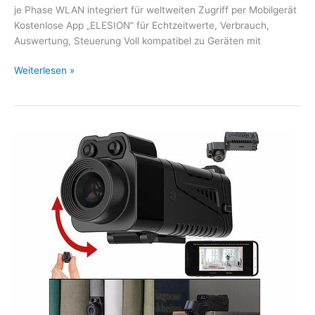
je Phase WLAN integriert für weltweiten Zugriff per Mobilgerät
Kostenlose App „ELESION“ für Echtzeitwerte, Verbrauch,
Auswertung, Steuerung Voll kompatibel zu Geräten mit
Weiterlesen »
Somikon
WLAN-
Micro-
Kamera
DV-
325.mini
–
Elektronik,
Elektro
und
Unterhaltungselektronik