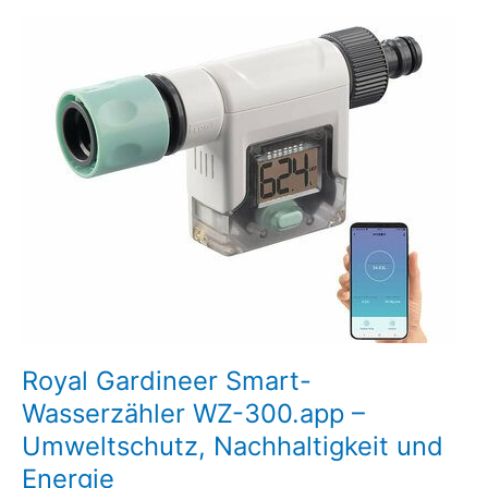
Royal
Gardineer
Smart-
Wasserzähler
WZ-
300.app
–
Umweltschutz,
Nachhaltigkeit
und
Energie
Royal Gardineer Smart-
Wasserzähler WZ-300.app –
Umweltschutz, Nachhaltigkeit und
Energie