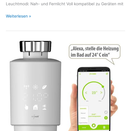
Leuchtmodi: Nah- und Fernlicht Voll kompatibel zu Geräten mit
Weiterlesen »
revolt
Programmierbares
WLAN-
Heizkörperthermostat
–
Elektronik,
Elektro
und
Unterhaltungselektronik