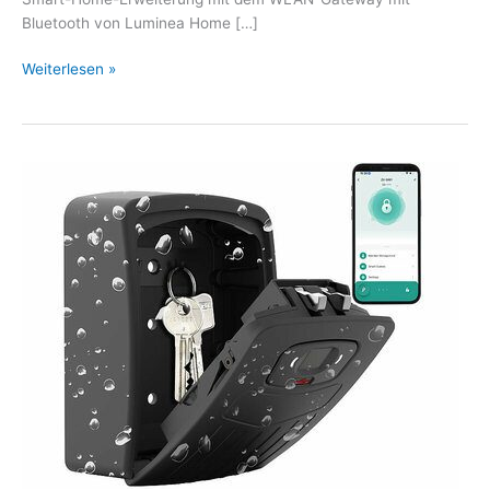
Bluetooth von Luminea Home […]
Weiterlesen »
Xcase
Smarter
Schlüssel-
Safe
SAF-
200.app
mit
Fingerabdruck-
Erkennung