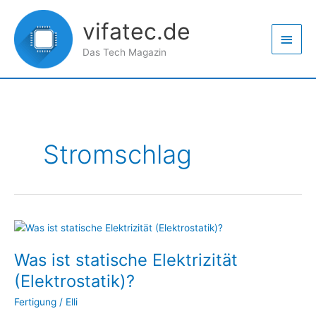
Zum
Haup
Inhalt
vifatec.de
springen
Das Tech Magazin
Stromschlag
Was
ist
Was ist statische Elektrizität
statische
Elektrizität
(Elektrostatik)?
(Elektrostatik)?
Fertigung
/
Elli