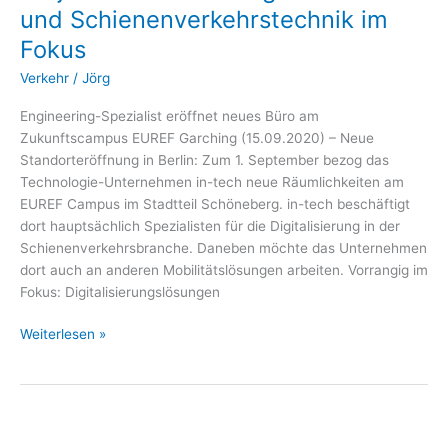
Innovative
und Schienenverkehrstechnik im
Projekte
Fokus
für
nachhaltige
Verkehr
/
Jörg
Mobilität
und
Engineering-Spezialist eröffnet neues Büro am
Schienenverkehrstechnik
Zukunftscampus EUREF Garching (15.09.2020) – Neue
im
Standorteröffnung in Berlin: Zum 1. September bezog das
Fokus
Technologie-Unternehmen in-tech neue Räumlichkeiten am
EUREF Campus im Stadtteil Schöneberg. in-tech beschäftigt
dort hauptsächlich Spezialisten für die Digitalisierung in der
Schienenverkehrsbranche. Daneben möchte das Unternehmen
dort auch an anderen Mobilitätslösungen arbeiten. Vorrangig im
Fokus: Digitalisierungslösungen
Weiterlesen »