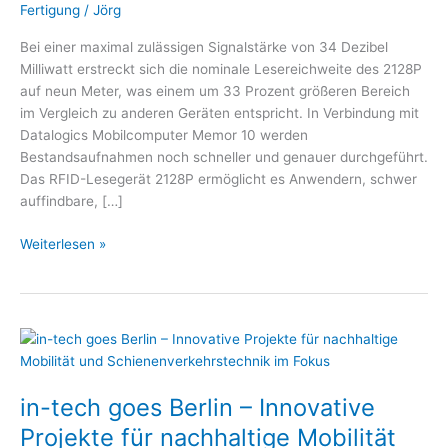
für
Fertigung
/
Jörg
eine
Bei einer maximal zulässigen Signalstärke von 34 Dezibel
schnellere
Milliwatt erstreckt sich die nominale Lesereichweite des 2128P
und
auf neun Meter, was einem um 33 Prozent größeren Bereich
genauere
im Vergleich zu anderen Geräten entspricht. In Verbindung mit
Bestandsaufnahme
Datalogics Mobilcomputer Memor 10 werden
Bestandsaufnahmen noch schneller und genauer durchgeführt.
Das RFID-Lesegerät 2128P ermöglicht es Anwendern, schwer
auffindbare, […]
Weiterlesen »
in-
tech
goes
in-tech goes Berlin – Innovative
Berlin
–
Projekte für nachhaltige Mobilität