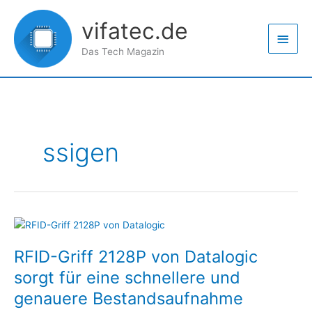
Zum
Haup
Inhalt
vifatec.de
springen
Das Tech Magazin
ssigen
RFID-
Griff
RFID-Griff 2128P von Datalogic
2128P
von
sorgt für eine schnellere und
Datalogic
genauere Bestandsaufnahme
sorgt