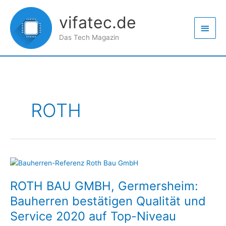
Zum
Haup
Inhalt
vifatec.de
springen
Das Tech Magazin
ROTH
ROTH
BAU
ROTH BAU GMBH, Germersheim:
GMBH,
Germersheim:
Bauherren bestätigen Qualität und
Bauherren
Service 2020 auf Top-Niveau
bestätigen