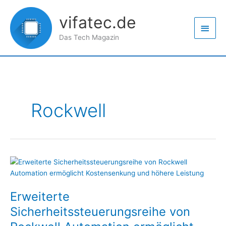
Zum
Haup
Inhalt
vifatec.de
springen
Das Tech Magazin
Rockwell
Erweiterte
Sicherheitssteuerungsreihe
von
Erweiterte
Rockwell
Automation
Sicherheitssteuerungsreihe von
ermöglicht