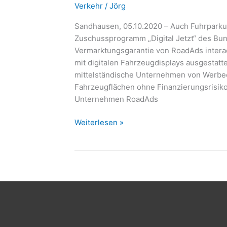
Verkehr
/
Jörg
zu
Werbeplattform
Sandhausen, 05.10.2020 – Auch Fuhrpark
Zuschussprogramm „Digital Jetzt“ des Bun
Vermarktungsgarantie von RoadAds interac
mit digitalen Fahrzeugdisplays ausgestatt
mittelständische Unternehmen von Werbe
Fahrzeugflächen ohne Finanzierungsrisiko
Unternehmen RoadAds
Weiterlesen »