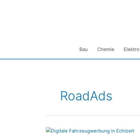
Zum
Inhalt
springen
Bau
Chemie
Elektro
RoadAds
Plastic
Logic