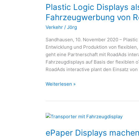
Plastic Logic Displays als
Displays
als
Fahrzeugwerbung von Ro
Basis
Verkehr
/
Jörg
für
digitale
Sandhausen, 10. November 2020 – Plastic 
Fahrzeugwerbung
Entwicklung und Produktion von flexiblen,
von
geht eine Partnerschaft mit RoadAds inte
RoadAds
Fahrzeugdisplays auf Basis der flexiblen
interactive
RoadAds interactive plant den Einsatz von P
Weiterlesen »
ePaper
Displays
ePaper Displays machen
machen
Fuhrpark