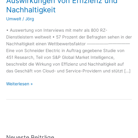
Auswirkungen von Effizienz und
von
Nachhaltigkeit
Schneider
Electric
Umwelt
/
Jörg
zeigt
Auswirkungen
• Auswertung von Interviews mit mehr als 800 RZ-
von
Dienstleistern weltweit • 57 Prozent der Befragten sehen in der
Effizienz
Nachhaltigkeit einen Wettbewerbsfaktor ——————————
und
Eine von Schneider Electric in Auftrag gegebene Studie von
Nachhaltigkeit
451 Research, Teil von S&P Global Market Intelligence,
beschreibt die Wirkung von Effizienz und Nachhaltigkeit auf
das Geschäft von Cloud- und Service-Providern und stützt […]
Weiterlesen »
Neueste Beiträge