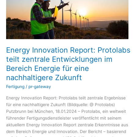
Entwicklungen
im
Bereich
Energie
für
eine
nachhaltigere
Energy Innovation Report: Protolabs
Zukunft
teilt zentrale Entwicklungen im
Bereich Energie für eine
nachhaltigere Zukunft
Fertigung
/
pr-gateway
Energy Innovation Report: Protolabs teilt zentrale Ergebnisse
für eine nachhaltigere Zukunft (Bildquelle: @ Protolabs)
Putzbrunn bei München, 18.01.2024 – Protolabs, ein weltweit
führender Fertigungsdienstleister veröffentlicht mit seinem
aktuellem Energy Innovation Report zentrale Erkenntnisse aus
dem Bereich Energie und Innovation. Der Bericht – basierend