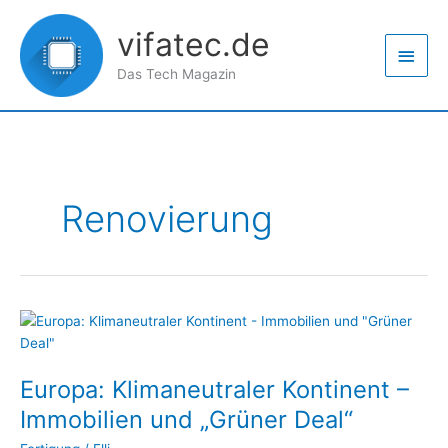
Zum
Haup
Inhalt
vifatec.de
springen
Das Tech Magazin
Renovierung
Europa:
Klimaneutraler
Kontinent
Europa: Klimaneutraler Kontinent –
–
Immobilien
Immobilien und „Grüner Deal“
und