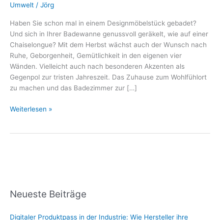
einzigartig:
Umwelt
/
Jörg
Die
Haben Sie schon mal in einem Designmöbelstück gebadet?
Bade-
Und sich in Ihrer Badewanne genussvoll geräkelt, wie auf einer
Lounge
Chaiselongue? Mit dem Herbst wächst auch der Wunsch nach
von
Ruhe, Geborgenheit, Gemütlichkeit in den eigenen vier
RELAX
Wänden. Vielleicht auch nach besonderen Akzenten als
YOUR
Gegenpol zur tristen Jahreszeit. Das Zuhause zum Wohlfühlort
LIFE
zu machen und das Badezimmer zur […]
Weiterlesen »
Neueste Beiträge
Digitaler Produktpass in der Industrie: Wie Hersteller ihre