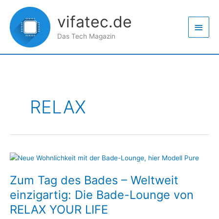
Zum
Haup
Inhalt
vifatec.de
springen
Das Tech Magazin
RELAX
Zum
Tag
Zum Tag des Bades – Weltweit
des
Bades
einzigartig: Die Bade-Lounge von
–
RELAX YOUR LIFE
Weltweit