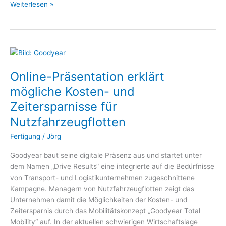
Weiterlesen »
Online-
Präsentation
Online-Präsentation erklärt
erklärt
mögliche
mögliche Kosten- und
Kosten-
Zeitersparnisse für
und
Nutzfahrzeugflotten
Zeitersparnisse
für
Fertigung
/
Jörg
Nutzfahrzeugflotten
Goodyear baut seine digitale Präsenz aus und startet unter
dem Namen „Drive Results“ eine integrierte auf die Bedürfnisse
von Transport- und Logistikunternehmen zugeschnittene
Kampagne. Managern von Nutzfahrzeugflotten zeigt das
Unternehmen damit die Möglichkeiten der Kosten- und
Zeitersparnis durch das Mobilitätskonzept „Goodyear Total
Mobility“ auf. In der aktuellen schwierigen Wirtschaftslage