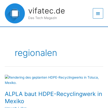
Zum
Haup
Inhalt
vifatec.de
springen
Das Tech Magazin
regionalen
ALPLA
baut
HDPE-
ALPLA baut HDPE-Recyclingwerk in
Recyclingwerk
in
Mexiko
Mexiko