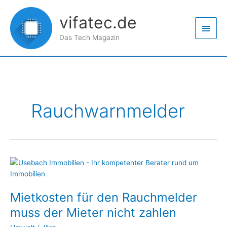
Zum
Haup
Inhalt
vifatec.de
springen
Das Tech Magazin
Rauchwarnmelder
Mietkosten
für
den
Mietkosten für den Rauchmelder
Rauchmelder
muss
muss der Mieter nicht zahlen
der