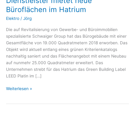
Dienstleister mietet neue
Dienstleister
Büroflächen im Hatrium
mietet
neue
Elektro
/
Jörg
Büroflächen
im
Die auf Revitalisierung von Gewerbe- und Büroimmobilien
Hatrium
spezialisierte Schwaiger Group hat das Bürogebäude mit einer
Gesamtfläche von 19.000 Quadratmetern 2018 erworben. Das
Objekt wird aktuell entlang eines grünen Kriterienkatalogs
nachhaltig saniert und das Flächenangebot mit einem Neubau
auf nunmehr 25.000 Quadratmeter erweitert. Das
Unternehmen strebt für das Hatrium das Green Building Label
LEED Platin im […]
Weiterlesen »