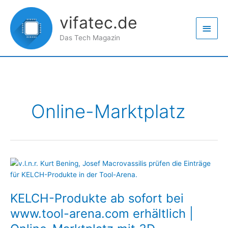
Zum
Haup
Inhalt
vifatec.de
springen
Das Tech Magazin
Online-Marktplatz
KELCH-
Produkte
ab
KELCH-Produkte ab sofort bei
sofort
bei
www.tool-arena.com erhältlich |
www.tool-