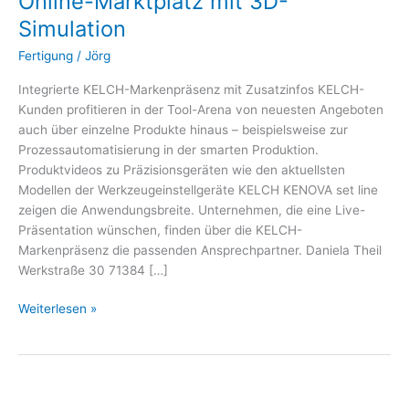
Online-Marktplatz mit 3D-
arena.com
Simulation
erhältlich
|
Fertigung
/
Jörg
Online-
Marktplatz
Integrierte KELCH-Markenpräsenz mit Zusatzinfos KELCH-
mit
Kunden profitieren in der Tool-Arena von neuesten Angeboten
3D-
auch über einzelne Produkte hinaus – beispielsweise zur
Simulation
Prozessautomatisierung in der smarten Produktion.
Produktvideos zu Präzisionsgeräten wie den aktuellsten
Modellen der Werkzeugeinstellgeräte KELCH KENOVA set line
zeigen die Anwendungsbreite. Unternehmen, die eine Live-
Präsentation wünschen, finden über die KELCH-
Markenpräsenz die passenden Ansprechpartner. Daniela Theil
Werkstraße 30 71384 […]
Weiterlesen »