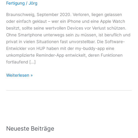
Gerade
Fertigung
/
Jörg
gekauft
Braunschweig, September 2020. Verloren, liegen gelassen
–
oder einfach geklaut – wer ein iPhone und eine Apple Watch
und
besitzt, sollte seine wertvollen Devices vor Verlust schützen.
schon
Ohne Smartphone unterwegs sein zu müssen, ist beruflich und
verloren?!
privat in vielen Situationen fast unvorstellbar. Die Software-
Entwickler von HUP haben mit der my-buddy-app eine
unkomplizierte Reminder-App entwickelt, deren Funktionen
fortlaufend […]
Weiterlesen »
Neueste Beiträge