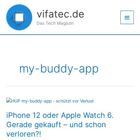
Zum
Haup
Inhalt
vifatec.de
springen
Das Tech Magazin
my-buddy-app
iPhone
12
iPhone 12 oder Apple Watch 6.
oder
Apple
Gerade gekauft – und schon
Watch
verloren?!
6.