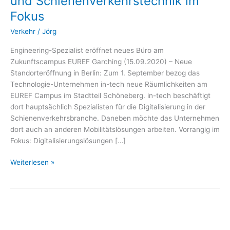
und Schienenverkehrstechnik im
Projekte
Fokus
für
nachhaltige
Verkehr
/
Jörg
Mobilität
und
Engineering-Spezialist eröffnet neues Büro am
Schienenverkehrstechnik
Zukunftscampus EUREF Garching (15.09.2020) – Neue
im
Standorteröffnung in Berlin: Zum 1. September bezog das
Fokus
Technologie-Unternehmen in-tech neue Räumlichkeiten am
EUREF Campus im Stadtteil Schöneberg. in-tech beschäftigt
dort hauptsächlich Spezialisten für die Digitalisierung in der
Schienenverkehrsbranche. Daneben möchte das Unternehmen
dort auch an anderen Mobilitätslösungen arbeiten. Vorrangig im
Fokus: Digitalisierungslösungen […]
Weiterlesen »