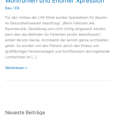
Wohlfühlen und Enomer Xpression
Mönchengladbach
–
Bau
/
Elli
Mit
Für den Umbau der LVR-Klinik wurden Spezialisten für Bauten
Sicherheit
im Gesundheitswesen beauftragt. „Wenn Faktoren wie
Wohlfühlen
Raumakustik, Gestaltung und Licht richtig eingesetzt werden,
und
kann dies das Befinden für Patienten positiv beeinflussen“,
Enomer
erklärt Kerstin Gierse, Architektin der kerstin gierse architekten
Xpression
gmbh. So wurden von den Planern durch den Einbau von
großflächigen Fensteranlagen und Sichtfenstern durchgehende
Lichtachsen im […]
Weiterlesen »
Neueste Beiträge