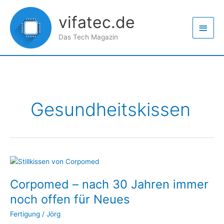
Zum
Haup
Inhalt
vifatec.de
springen
Das Tech Magazin
Gesundheitskissen
Corpomed
–
Corpomed – nach 30 Jahren immer
nach
30
noch offen für Neues
Jahren
Fertigung
/
Jörg
immer