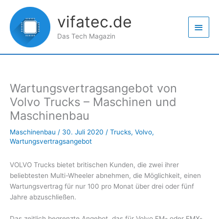
Zum
Haup
Inhalt
vifatec.de
springen
Das Tech Magazin
Wartungsvertragsangebot von
Volvo Trucks – Maschinen und
Maschinenbau
Maschinenbau
/
30. Juli 2020
/
Trucks
,
Volvo
,
Wartungsvertragsangebot
VOLVO Trucks bietet britischen Kunden, die zwei ihrer
beliebtesten Multi-Wheeler abnehmen, die Möglichkeit, einen
Wartungsvertrag für nur 100 pro Monat über drei oder fünf
Jahre abzuschließen.
Das zeitlich begrenzte Angebot, das für Volvo FM- oder FMX-