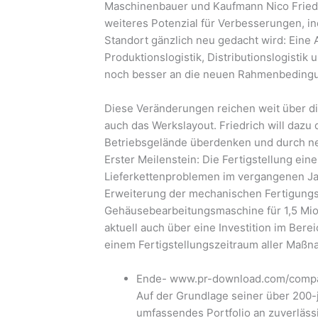
Maschinenbauer und Kaufmann Nico Friedr
weiteres Potenzial für Verbesserungen, i
Standort gänzlich neu gedacht wird: Eine
Produktionslogistik, Distributionslogistik u
noch besser an die neuen Rahmenbedingu
Diese Veränderungen reichen weit über di
auch das Werkslayout. Friedrich will daz
Betriebsgelände überdenken und durch ne
Erster Meilenstein: Die Fertigstellung ein
Lieferkettenproblemen im vergangenen Jah
Erweiterung der mechanischen Fertigungs
Gehäusebearbeitungsmaschine für 1,5 Mio. 
aktuell auch über eine Investition im Ber
einem Fertigstellungszeitraum aller Maßn
Ende- www.pr-download.com/compai
Auf der Grundlage seiner über 200-
umfassendes Portfolio an zuverläss