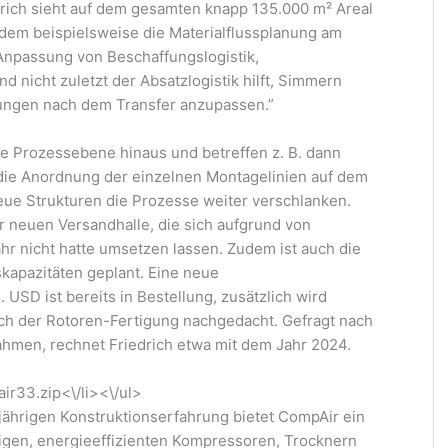
ich sieht auf dem gesamten knapp 135.000 m² Areal
ndem beispielsweise die Materialflussplanung am
 Anpassung von Beschaffungslogistik,
nd nicht zuletzt der Absatzlogistik hilft, Simmern
ngen nach dem Transfer anzupassen.”
e Prozessebene hinaus und betreffen z. B. dann
u die Anordnung der einzelnen Montagelinien auf dem
ue Strukturen die Prozesse weiter verschlanken.
er neuen Versandhalle, die sich aufgrund von
r nicht hatte umsetzen lassen. Zudem ist auch die
kapazitäten geplant. Eine neue
USD ist bereits in Bestellung, zusätzlich wird
eich der Rotoren-Fertigung nachgedacht. Gefragt nach
ahmen, rechnet Friedrich etwa mit dem Jahr 2024.
r33.zip<\/li><\/ul>
jährigen Konstruktionserfahrung bietet CompAir ein
igen, energieeffizienten Kompressoren, Trocknern