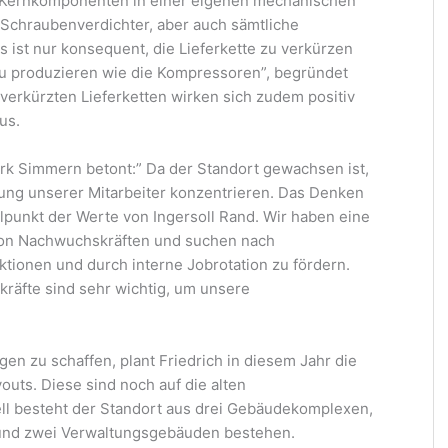
e Kernkomponenten in einer eigenen mechanischen
 Schraubenverdichter, aber auch sämtliche
s ist nur konsequent, die Lieferkette zu verkürzen
zu produzieren wie die Kompressoren”, begründet
verkürzten Lieferketten wirken sich zudem positiv
us.
rk Simmern betont:” Da der Standort gewachsen ist,
lung unserer Mitarbeiter konzentrieren. Das Denken
lpunkt der Werte von Ingersoll Rand. Wir haben eine
 von Nachwuchskräften und suchen nach
nktionen und durch interne Jobrotation zu fördern.
kräfte sind sehr wichtig, um unsere
n zu schaffen, plant Friedrich in diesem Jahr die
outs. Diese sind noch auf die alten
ll besteht der Standort aus drei Gebäudekomplexen,
n und zwei Verwaltungsgebäuden bestehen.